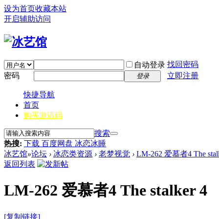
设为首页
收藏本站
开启辅助访问
找回密码
自动登录
密码
立即注册
登录
快捷导航
首页
购买邀请码
搜索
热搜:
下载 百度网盘 冰恋冰睡
冰艺馆
»
论坛
›
冰恋类资源
›
老梦视觉
›
LM-262 爱慕者4 The stalk
返回列表
LM-262 爱慕者4 The stalker 4
[复制链接]