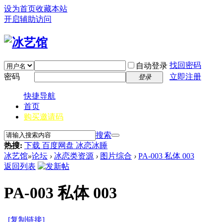
设为首页
收藏本站
开启辅助访问
找回密码
自动登录
密码
立即注册
登录
快捷导航
首页
购买邀请码
搜索
热搜:
下载 百度网盘 冰恋冰睡
冰艺馆
»
论坛
›
冰恋类资源
›
图片综合
›
PA-003 私体 003
返回列表
PA-003 私体 003
[复制链接]