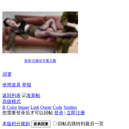
登录/注册后可看大图
回复
使用道具
举报
返回列表
高级模式
B
Color
Image
Link
Quote
Code
Smilies
您需要登录后才可以回帖
登录
|
立即注册
本版积分规则
回帖后跳转到最后一页
发表回复