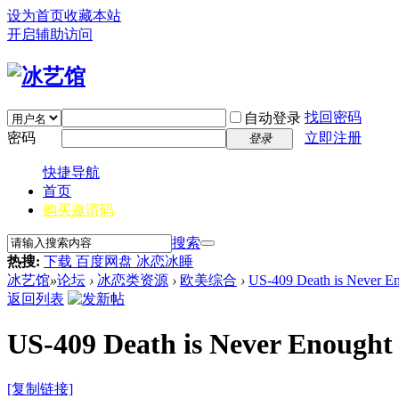
设为首页
收藏本站
开启辅助访问
找回密码
自动登录
密码
立即注册
登录
快捷导航
首页
购买邀请码
搜索
热搜:
下载 百度网盘 冰恋冰睡
冰艺馆
»
论坛
›
冰恋类资源
›
欧美综合
›
US-409 Death is Never E
返回列表
US-409 Death is Never Enought
[复制链接]