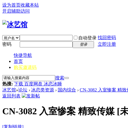
设为首页
收藏本站
开启辅助访问
找回密码
自动登录
密码
立即注册
登录
快捷导航
首页
购买邀请码
搜索
热搜:
下载 百度网盘 冰恋冰睡
冰艺馆
»
论坛
›
冰恋类资源
›
国内综合
›
CN-3082 入室惨案 精
返回列表
CN-3082 入室惨案 精致传媒
[
[复制链接]