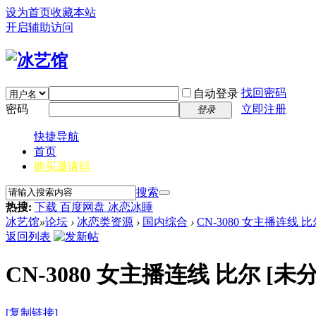
设为首页
收藏本站
开启辅助访问
找回密码
自动登录
密码
立即注册
登录
快捷导航
首页
购买邀请码
搜索
热搜:
下载 百度网盘 冰恋冰睡
冰艺馆
»
论坛
›
冰恋类资源
›
国内综合
›
CN-3080 女主播连线 比
返回列表
CN-3080 女主播连线 比尔
[未分
[复制链接]