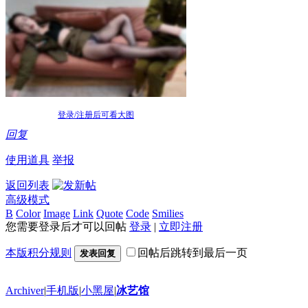
登录/注册后可看大图
回复
使用道具
举报
返回列表
高级模式
B
Color
Image
Link
Quote
Code
Smilies
您需要登录后才可以回帖
登录
|
立即注册
本版积分规则
回帖后跳转到最后一页
发表回复
Archiver
|
手机版
|
小黑屋
|
冰艺馆