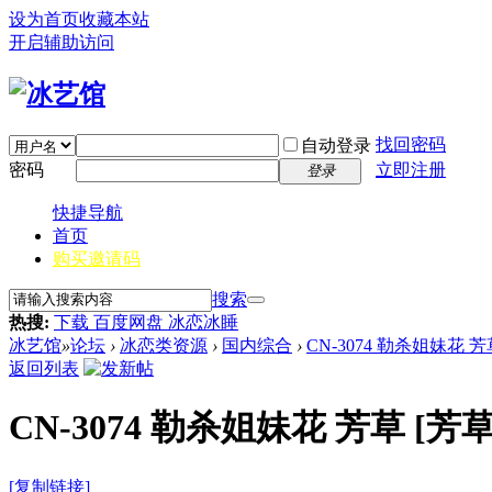
设为首页
收藏本站
开启辅助访问
找回密码
自动登录
密码
立即注册
登录
快捷导航
首页
购买邀请码
搜索
热搜:
下载 百度网盘 冰恋冰睡
冰艺馆
»
论坛
›
冰恋类资源
›
国内综合
›
CN-3074 勒杀姐妹花 芳
返回列表
CN-3074 勒杀姐妹花 芳草
[芳草
[复制链接]