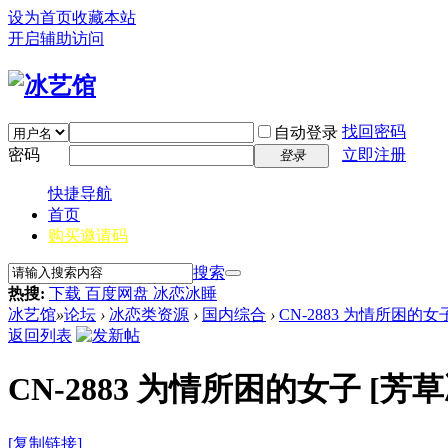
设为首页
收藏本站
开启辅助访问
找回密码
自动登录
密码
立即注册
登录
快捷导航
首页
购买邀请码
搜索
热搜:
下载 百度网盘 冰恋冰睡
冰艺馆
»
论坛
›
冰恋类资源
›
国内综合
›
CN-2883 为情所困的女
返回列表
CN-2883 为情所困的女子
[芳草
[复制链接]