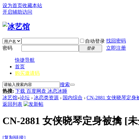
设为首页
收藏本站
开启辅助访问
找回密码
自动登录
密码
立即注册
登录
快捷导航
首页
购买邀请码
搜索
热搜:
下载 百度网盘 冰恋冰睡
冰艺馆
»
论坛
›
冰恋类资源
›
国内综合
›
CN-2881 女侠晓琴定身
返回列表
CN-2881 女侠晓琴定身被擒
[未
[复制链接]