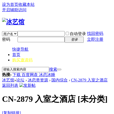
设为首页
收藏本站
开启辅助访问
找回密码
自动登录
密码
立即注册
登录
快捷导航
首页
购买邀请码
搜索
热搜:
下载 百度网盘 冰恋冰睡
冰艺馆
»
论坛
›
冰恋类资源
›
国内综合
›
CN-2879 入室之酒店
返回列表
CN-2879 入室之酒店
[未分类]
[复制链接]