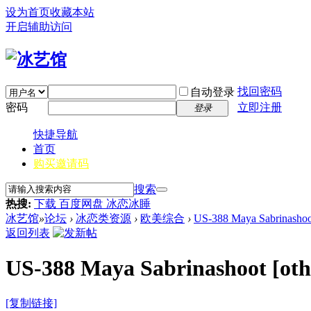
设为首页
收藏本站
开启辅助访问
找回密码
自动登录
密码
立即注册
登录
快捷导航
首页
购买邀请码
搜索
热搜:
下载 百度网盘 冰恋冰睡
冰艺馆
»
论坛
›
冰恋类资源
›
欧美综合
›
US-388 Maya Sabrinashoo
返回列表
US-388 Maya Sabrinashoot
[oth
[复制链接]