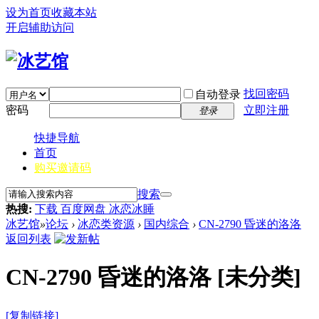
设为首页
收藏本站
开启辅助访问
找回密码
自动登录
密码
立即注册
登录
快捷导航
首页
购买邀请码
搜索
热搜:
下载 百度网盘 冰恋冰睡
冰艺馆
»
论坛
›
冰恋类资源
›
国内综合
›
CN-2790 昏迷的洛洛
返回列表
CN-2790 昏迷的洛洛
[未分类]
[复制链接]