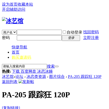
设为首页
收藏本站
开启辅助访问
找回密码
自动登录
密码
立即注册
登录
快捷导航
首页
购买邀请码
搜索
热搜:
下载 百度网盘 冰恋冰睡
冰艺馆
»
论坛
›
冰恋类资源
›
图片综合
›
PA-205 跟踪狂 120P
返回列表
PA-205 跟踪狂 120P
[复制链接]