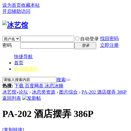
设为首页
收藏本站
开启辅助访问
找回密码
自动登录
密码
立即注册
登录
快捷导航
首页
购买邀请码
搜索
热搜:
下载 百度网盘 冰恋冰睡
冰艺馆
»
论坛
›
冰恋类资源
›
图片综合
›
PA-202 酒店摆弄 386P
返回列表
PA-202 酒店摆弄 386P
[复制链接]