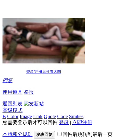
登录/注册后可看大图
回复
使用道具
举报
返回列表
高级模式
B
Color
Image
Link
Quote
Code
Smilies
您需要登录后才可以回帖
登录
|
立即注册
本版积分规则
回帖后跳转到最后一页
发表回复