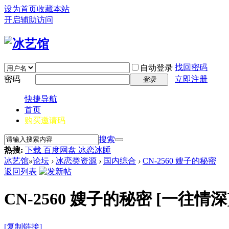
设为首页
收藏本站
开启辅助访问
找回密码
自动登录
密码
立即注册
登录
快捷导航
首页
购买邀请码
搜索
热搜:
下载 百度网盘 冰恋冰睡
冰艺馆
»
论坛
›
冰恋类资源
›
国内综合
›
CN-2560 嫂子的秘密
返回列表
CN-2560 嫂子的秘密
[一往情深
[复制链接]