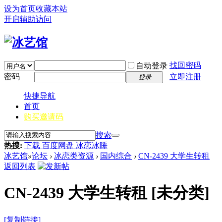
设为首页
收藏本站
开启辅助访问
找回密码
自动登录
密码
立即注册
登录
快捷导航
首页
购买邀请码
搜索
热搜:
下载 百度网盘 冰恋冰睡
冰艺馆
»
论坛
›
冰恋类资源
›
国内综合
›
CN-2439 大学生转租
返回列表
CN-2439 大学生转租
[未分类]
[复制链接]