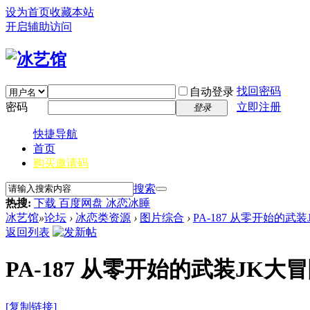
设为首页
收藏本站
开启辅助访问
找回密码
自动登录
密码
立即注册
登录
快捷导航
首页
购买邀请码
搜索
热搜:
下载 百度网盘 冰恋冰睡
冰艺馆
»
论坛
›
冰恋类资源
›
图片综合
›
PA-187 从零开始的武装J
返回列表
PA-187 从零开始的武装JK大冒险 
[复制链接]