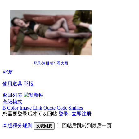
登录/注册后可看大图
回复
使用道具
举报
返回列表
高级模式
B
Color
Image
Link
Quote
Code
Smilies
您需要登录后才可以回帖
登录
|
立即注册
本版积分规则
回帖后跳转到最后一页
发表回复