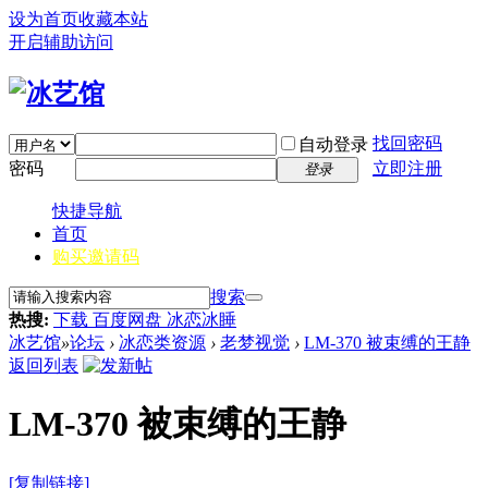
设为首页
收藏本站
开启辅助访问
找回密码
自动登录
密码
立即注册
登录
快捷导航
首页
购买邀请码
搜索
热搜:
下载 百度网盘 冰恋冰睡
冰艺馆
»
论坛
›
冰恋类资源
›
老梦视觉
›
LM-370 被束缚的王静
返回列表
LM-370 被束缚的王静
[复制链接]