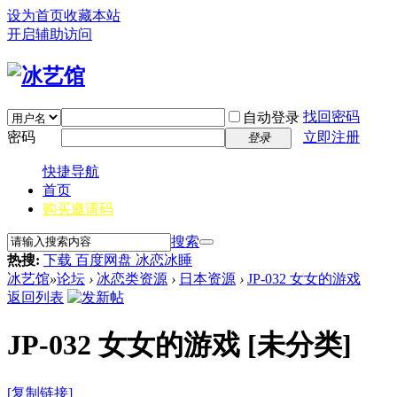
设为首页
收藏本站
开启辅助访问
找回密码
自动登录
密码
立即注册
登录
快捷导航
首页
购买邀请码
搜索
热搜:
下载 百度网盘 冰恋冰睡
冰艺馆
»
论坛
›
冰恋类资源
›
日本资源
›
JP-032 女女的游戏
返回列表
JP-032 女女的游戏
[未分类]
[复制链接]