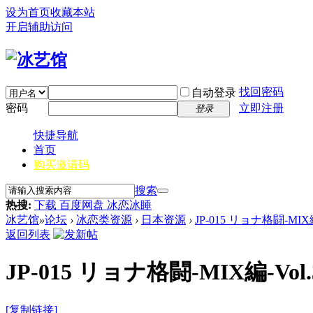
设为首页
收藏本站
开启辅助访问
找回密码
自动登录
密码
立即注册
登录
快捷导航
首页
购买邀请码
搜索
热搜:
下载 百度网盘 冰恋冰睡
冰艺馆
»
论坛
›
冰恋类资源
›
日本资源
›
JP-015 リョナ格闘-MIX編
返回列表
JP-015 リョナ格闘-MIX編-Vol.
[复制链接]