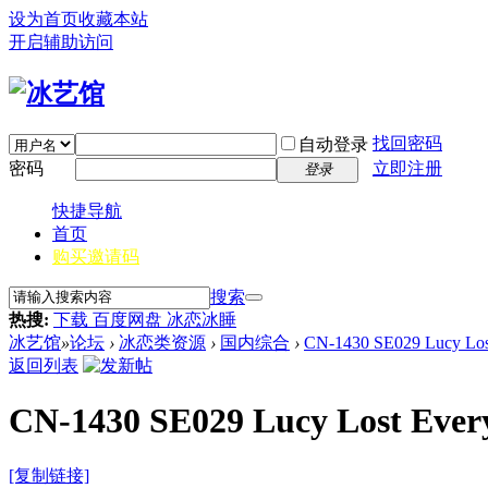
设为首页
收藏本站
开启辅助访问
找回密码
自动登录
密码
立即注册
登录
快捷导航
首页
购买邀请码
搜索
热搜:
下载 百度网盘 冰恋冰睡
冰艺馆
»
论坛
›
冰恋类资源
›
国内综合
›
CN-1430 SE029 Lucy Los
返回列表
CN-1430 SE029 Lucy Lost Ever
[复制链接]