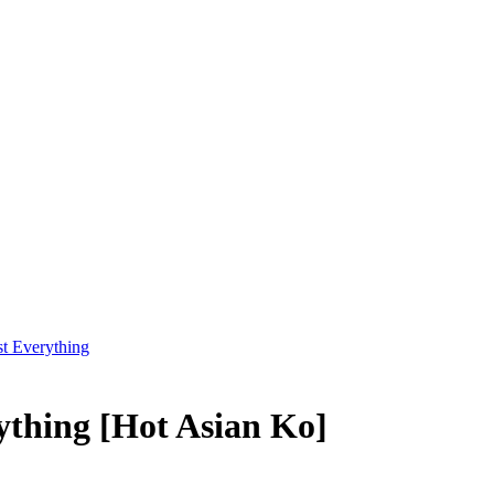
t Everything
ything
[Hot Asian Ko]