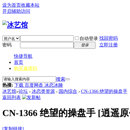
设为首页
收藏本站
开启辅助访问
找回密码
自动登录
密码
立即注册
登录
快捷导航
首页
购买邀请码
搜索
热搜:
下载 百度网盘 冰恋冰睡
冰艺馆
»
论坛
›
冰恋类资源
›
国内综合
›
CN-1366 绝望的操盘手
返回列表
CN-1366 绝望的操盘手
[逍遥原
[复制链接]