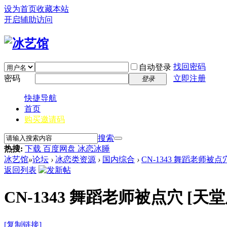
设为首页
收藏本站
开启辅助访问
找回密码
自动登录
密码
立即注册
登录
快捷导航
首页
购买邀请码
搜索
热搜:
下载 百度网盘 冰恋冰睡
冰艺馆
»
论坛
›
冰恋类资源
›
国内综合
›
CN-1343 舞蹈老师被点
返回列表
CN-1343 舞蹈老师被点穴
[天堂
[复制链接]