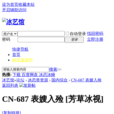
设为首页
收藏本站
开启辅助访问
找回密码
自动登录
密码
立即注册
登录
快捷导航
首页
购买邀请码
搜索
热搜:
下载 百度网盘 冰恋冰睡
冰艺馆
»
论坛
›
冰恋类资源
›
国内综合
›
CN-687 表嫂入殓
返回列表
CN-687 表嫂入殓
[芳草冰视]
[复制链接]