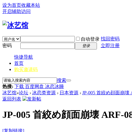
设为首页
收藏本站
开启辅助访问
找回密码
自动登录
密码
立即注册
登录
快捷导航
首页
购买邀请码
搜索
热搜:
下载 百度网盘 冰恋冰睡
冰艺馆
»
论坛
›
冰恋类资源
›
日本资源
›
JP-005 首絞め顔面崩壊 A
返回列表
JP-005 首絞め顔面崩壊 ARF-0
[复制链接]