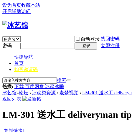
设为首页
收藏本站
开启辅助访问
找回密码
自动登录
密码
立即注册
登录
快捷导航
首页
购买邀请码
搜索
热搜:
下载 百度网盘 冰恋冰睡
冰艺馆
»
论坛
›
冰恋类资源
›
老梦视觉
›
LM-301 送水工 deliveryma
返回列表
LM-301 送水工 deliveryman tip
[复制链接]