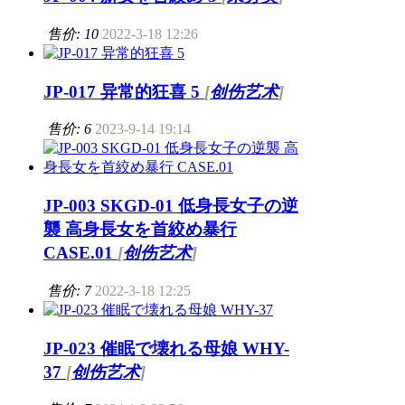
售价: 10
2022-3-18 12:26
JP-017 异常的狂喜 5
[
创伤艺术
]
售价: 6
2023-9-14 19:14
JP-003 SKGD-01 低身長女子の逆
襲 高身長女を首絞め暴行
CASE.01
[
创伤艺术
]
售价: 7
2022-3-18 12:25
JP-023 催眠で壊れる母娘 WHY-
37
[
创伤艺术
]