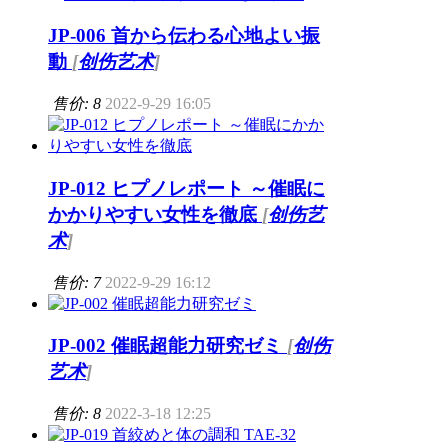
JP-006 首から伝わる心地よい振
動
[
创伤艺术
]
售价: 8
2022-9-29 16:05
JP-012 ヒプノレポート ～催眠に
かかりやすい女性を徹底
[
创伤艺
术
]
售价: 7
2022-9-29 16:12
JP-002 催眠超能力研究ゼミ
[
创伤
艺术
]
售价: 8
2022-3-18 12:25