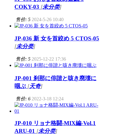
COKY-03
[
未分类
]
售价: 5
2024-5-26 10:40
JP-036 新 女を首絞め 5 CTOS-05
[
未分类
]
售价: 5
2025-12-22 17:36
JP-001 刹那に俳諧と咳き廃壊に
咽ぶ
[
天奇
]
售价: 6
2022-3-18 12:24
JP-010 リョナ格闘-MIX編-Vol.1
ARU-01
[
未分类
]