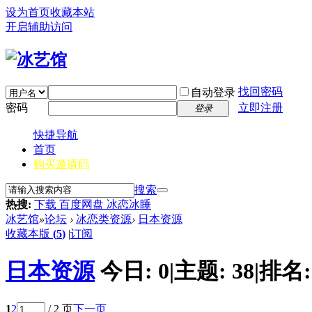
设为首页
收藏本站
开启辅助访问
找回密码
自动登录
密码
立即注册
登录
快捷导航
首页
购买邀请码
搜索
热搜:
下载 百度网盘 冰恋冰睡
冰艺馆
»
论坛
›
冰恋类资源
›
日本资源
收藏本版
(
5
)
|
订阅
日本资源
今日:
0
|
主题:
38
|
排名
1
2
/ 2 页
下一页