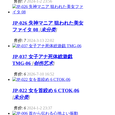
售价: 7
2024-1-2 23:56
JP-026 失神マニア 狙われた美女
ファイタ 08
[
未分类
]
售价: 7
2024-3-13 22:02
JP-037 女子アナ死体総遊戯
TMG-06
[
创伤艺术
]
售价: 6
2026-7-10 16:52
JP-022 女を首絞め 6 CTOK-06
[
未分类
]
售价: 6
2024-1-2 23:37