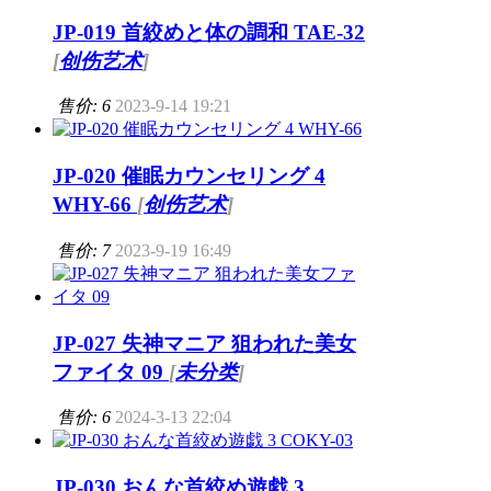
JP-019 首絞めと体の調和 TAE-32
[
创伤艺术
]
售价: 6
2023-9-14 19:21
JP-020 催眠カウンセリング 4
WHY-66
[
创伤艺术
]
售价: 7
2023-9-19 16:49
JP-027 失神マニア 狙われた美女
ファイタ 09
[
未分类
]
售价: 6
2024-3-13 22:04
JP-030 おんな首絞め遊戯 3