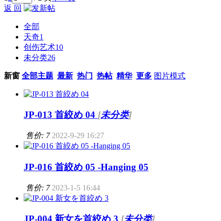
返 回
全部
天奇
1
创伤艺术
10
未分类
26
新窗
全部主题
最新
热门
热帖
精华
更多
图片模式
JP-013 首絞め 04
[
未分类
]
售价: 7
2022-9-29 16:27
JP-016 首絞め 05 -Hanging 05
售价: 7
2023-1-5 16:44
JP-004 新女を首絞め 3
[
未分类
]