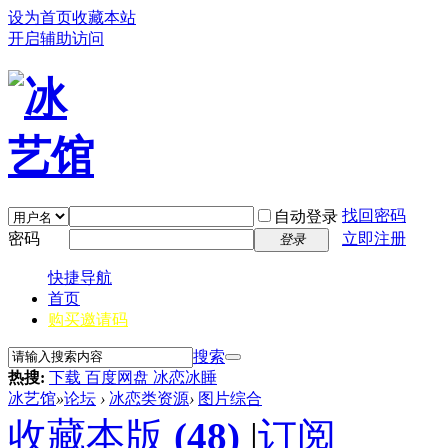
设为首页
收藏本站
开启辅助访问
找回密码
自动登录
密码
立即注册
登录
快捷导航
首页
购买邀请码
搜索
热搜:
下载 百度网盘 冰恋冰睡
冰艺馆
»
论坛
›
冰恋类资源
›
图片综合
收藏本版
(
48
)
|
订阅