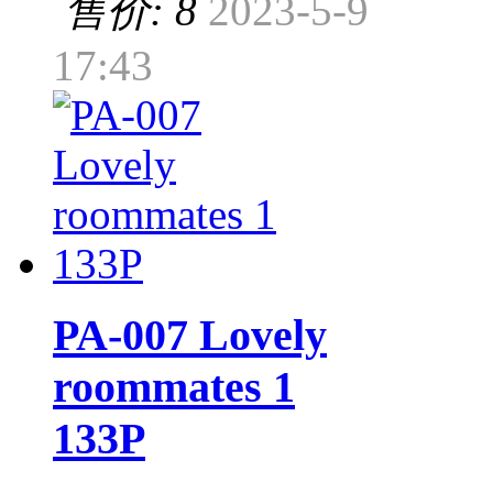
售价: 8
2023-5-9
17:43
PA-007 Lovely
roommates 1
133P