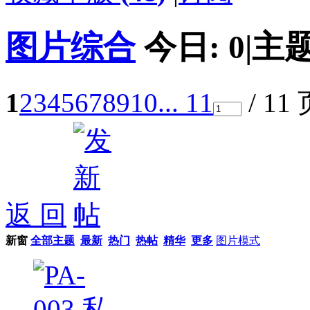
图片综合
今日:
0
|
主题
1
2
3
4
5
6
7
8
9
10
... 11
/ 11
返 回
新窗
全部主题
最新
热门
热帖
精华
更多
图片模式