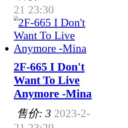
21 23:30
2F-665 I Don't
Want To Live
Anymore -Mina
售价: 3
2023-2-
21 23:29