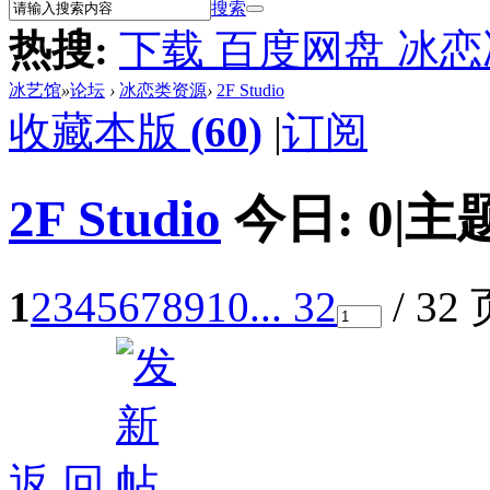
搜索
热搜:
下载 百度网盘 冰
冰艺馆
»
论坛
›
冰恋类资源
›
2F Studio
收藏本版
(
60
)
|
订阅
2F Studio
今日:
0
|
主
1
2
3
4
5
6
7
8
9
10
... 32
/ 32
返 回