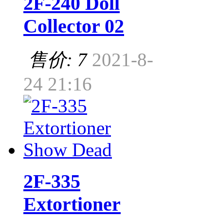
2F-240 Doll
Collector 02
售价: 7
2021-8-
24 21:16
2F-335
Extortioner