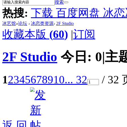
搜索
热搜:
下载 百度网盘 冰
冰艺馆
»
论坛
›
冰恋类资源
›
2F Studio
收藏本版
(
60
)
|
订阅
2F Studio
今日:
0
|
主
1
2
3
4
5
6
7
8
9
10
... 32
/ 32
返 回