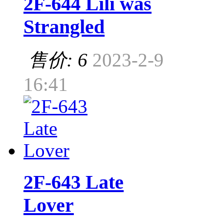
2F-644 Lili was
Strangled
售价: 6
2023-2-9
16:41
2F-643 Late
Lover