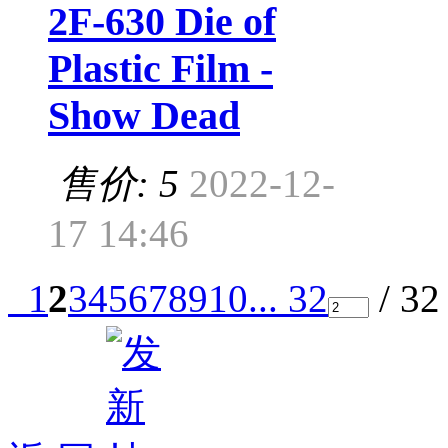
2F-630 Die of
Plastic Film -
Show Dead
售价: 5
2022-12-
17 14:46
1
2
3
4
5
6
7
8
9
10
... 32
/ 3