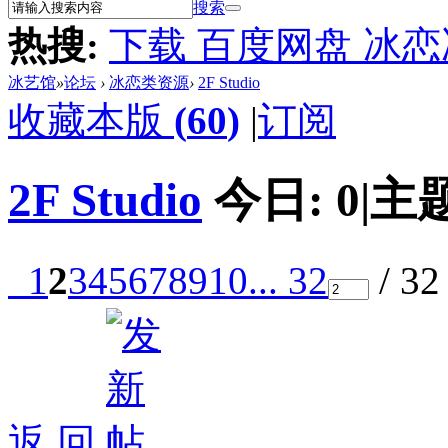
搜索
热搜:
下载 百度网盘 冰
冰艺馆
»
论坛
›
冰恋类资源
›
2F Studio
收藏本版
(
60
)
|
订阅
2F Studio
今日:
0
|
主
1
2
3
4
5
6
7
8
9
10
... 32
/ 3
返 回