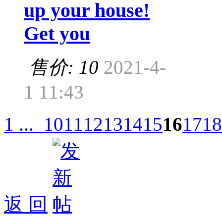
up your house!
Get you
售价: 10
2021-4-
1 11:43
1 ...
10
11
12
13
14
15
16
17
18
返 回