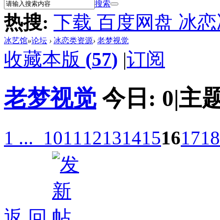
搜索
热搜:
下载 百度网盘 冰
冰艺馆
»
论坛
›
冰恋类资源
›
老梦视觉
收藏本版
(
57
)
|
订阅
老梦视觉
今日:
0
|
主题
1 ...
10
11
12
13
14
15
16
17
18
返 回