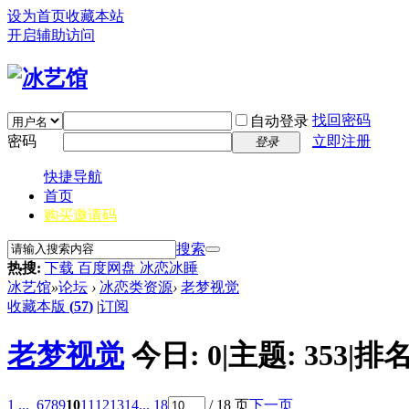
设为首页
收藏本站
开启辅助访问
找回密码
自动登录
密码
立即注册
登录
快捷导航
首页
购买邀请码
搜索
热搜:
下载 百度网盘 冰恋冰睡
冰艺馆
»
论坛
›
冰恋类资源
›
老梦视觉
收藏本版
(
57
)
|
订阅
老梦视觉
今日:
0
|
主题:
353
|
排名
1 ...
6
7
8
9
10
11
12
13
14
... 18
/ 18 页
下一页