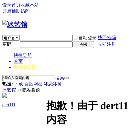
设为首页
收藏本站
开启辅助访问
找回密码
自动登录
密码
立即注册
登录
快捷导航
首页
购买邀请码
搜索
热搜:
下载 百度网盘 冰恋冰睡
冰艺馆
›
›
隐私提醒
抱歉！由于 der
dert111
内容