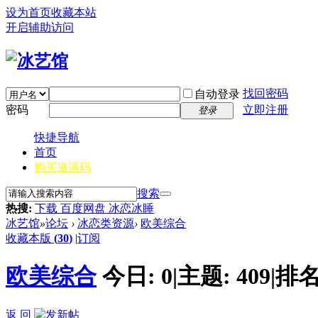
设为首页
收藏本站
开启辅助访问
找回密码
自动登录
密码
立即注册
登录
快捷导航
首页
购买邀请码
搜索
热搜:
下载 百度网盘 冰恋冰睡
冰艺馆
»
论坛
›
冰恋类资源
›
欧美综合
收藏本版
(
30
)
|
订阅
欧美综合
今日:
0
|
主题:
409
|
排名
返 回