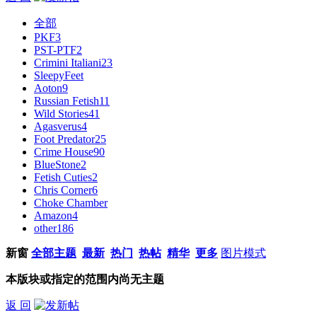
全部
PKF
3
PST-PTF
2
Crimini Italiani
23
SleepyFeet
Aoton
9
Russian Fetish
11
Wild Stories
41
Agasverus
4
Foot Predator
25
Crime House
90
BlueStone
2
Fetish Cuties
2
Chris Corner
6
Choke Chamber
Amazon
4
other
186
新窗
全部主题
最新
热门
热帖
精华
更多
图片模式
本版块或指定的范围内尚无主题
返 回