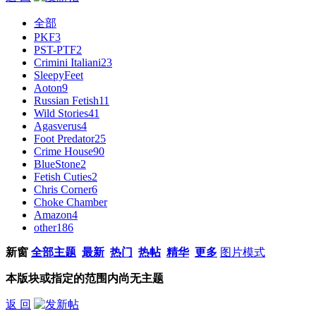
全部
PKF
3
PST-PTF
2
Crimini Italiani
23
SleepyFeet
Aoton
9
Russian Fetish
11
Wild Stories
41
Agasverus
4
Foot Predator
25
Crime House
90
BlueStone
2
Fetish Cuties
2
Chris Corner
6
Choke Chamber
Amazon
4
other
186
新窗
全部主题
最新
热门
热帖
精华
更多
图片模式
本版块或指定的范围内尚无主题
返 回