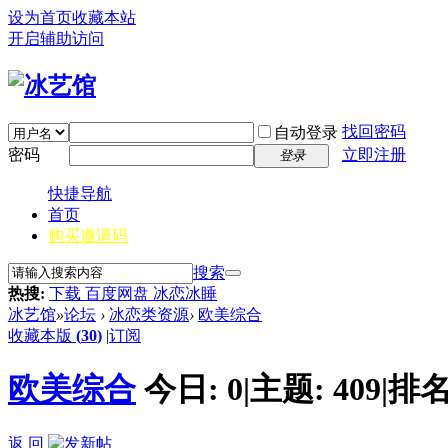
设为首页
收藏本站
开启辅助访问
找回密码
自动登录
密码
立即注册
登录
快捷导航
首页
购买邀请码
搜索
热搜:
下载 百度网盘 冰恋冰睡
冰艺馆
»
论坛
›
冰恋类资源
›
欧美综合
收藏本版
(
30
)
|
订阅
欧美综合
今日:
0
|
主题:
409
|
排名
返 回