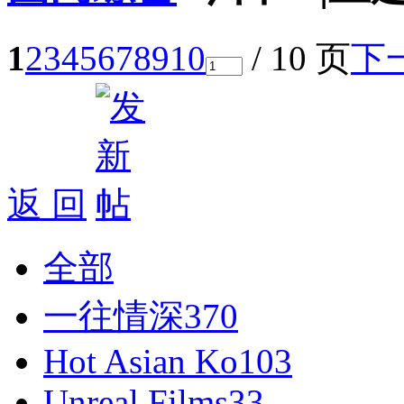
1
2
3
4
5
6
7
8
9
10
/ 10 页
下
返 回
全部
一往情深
370
Hot Asian Ko
103
Unreal Films
33