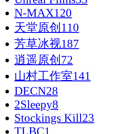
N-MAX
120
天堂原创
110
芳草冰视
187
逍遥原创
72
山村工作室
141
DECN
28
2Sleepy
8
Stockings Kill
23
TLBC
1