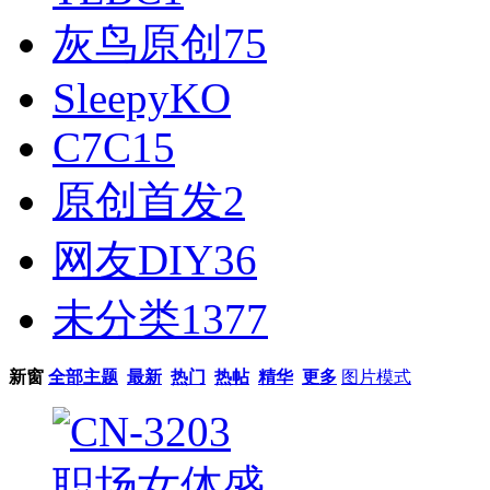
灰鸟原创
75
SleepyKO
C7C
15
原创首发
2
网友DIY
36
未分类
1377
新窗
全部主题
最新
热门
热帖
精华
更多
图片模式