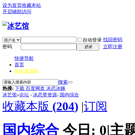
设为首页
收藏本站
开启辅助访问
找回密码
自动登录
密码
立即注册
登录
快捷导航
首页
购买邀请码
搜索
热搜:
下载 百度网盘 冰恋冰睡
冰艺馆
»
论坛
›
冰恋类资源
›
国内综合
收藏本版
(
204
)
|
订阅
国内综合
今日:
0
|
主题