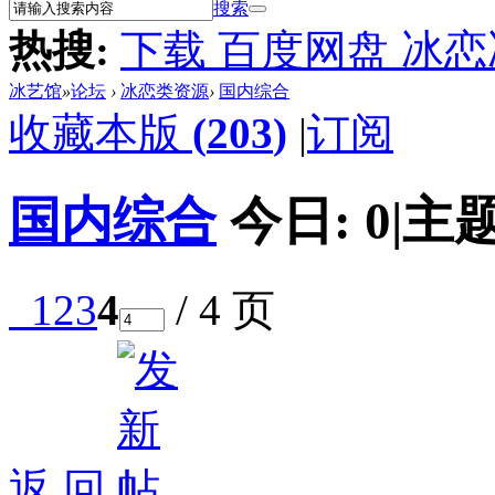
搜索
热搜:
下载 百度网盘 冰
冰艺馆
»
论坛
›
冰恋类资源
›
国内综合
收藏本版
(
203
)
|
订阅
国内综合
今日:
0
|
主题
1
2
3
4
/ 4 页
返 回