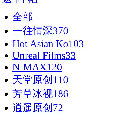
全部
一往情深
370
Hot Asian Ko
103
Unreal Films
33
N-MAX
120
天堂原创
110
芳草冰视
186
逍遥原创
72