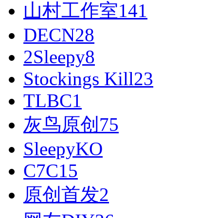
山村工作室
141
DECN
28
2Sleepy
8
Stockings Kill
23
TLBC
1
灰鸟原创
75
SleepyKO
C7C
15
原创首发
2