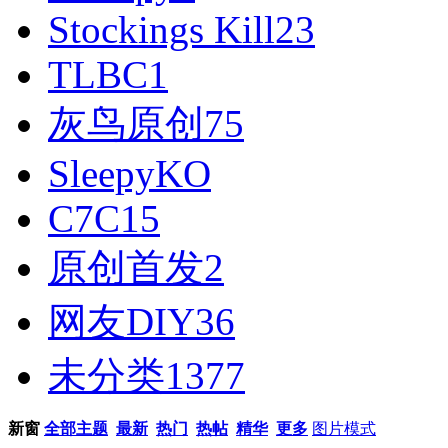
Stockings Kill
23
TLBC
1
灰鸟原创
75
SleepyKO
C7C
15
原创首发
2
网友DIY
36
未分类
1377
新窗
全部主题
最新
热门
热帖
精华
更多
图片模式