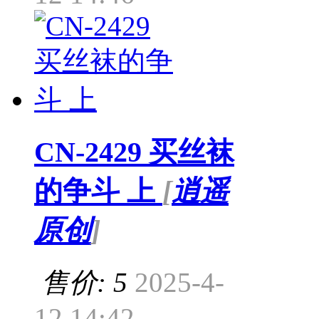
CN-2429 买丝袜
的争斗 上
[
逍遥
原创
]
售价: 5
2025-4-
12 14:42