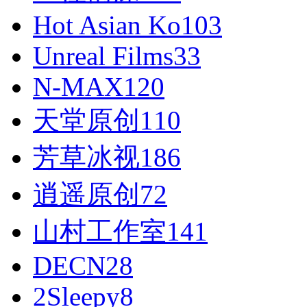
Hot Asian Ko
103
Unreal Films
33
N-MAX
120
天堂原创
110
芳草冰视
186
逍遥原创
72
山村工作室
141
DECN
28
2Sleepy
8