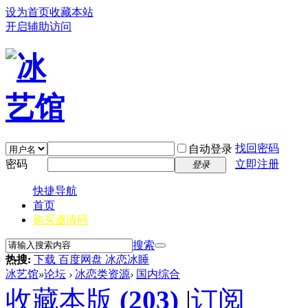
设为首页
收藏本站
开启辅助访问
找回密码
自动登录
密码
立即注册
登录
快捷导航
首页
购买邀请码
搜索
热搜:
下载 百度网盘 冰恋冰睡
冰艺馆
»
论坛
›
冰恋类资源
›
国内综合
收藏本版
(
203
)
|
订阅