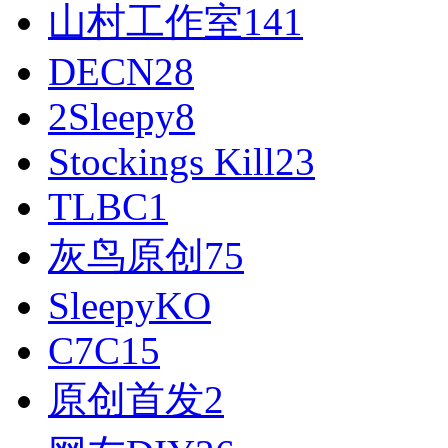
山村工作室
141
DECN
28
2Sleepy
8
Stockings Kill
23
TLBC
1
灰鸟原创
75
SleepyKO
C7C
15
原创首发
2