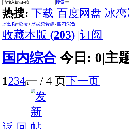
搜索
热搜:
下载 百度网盘 冰
冰艺馆
»
论坛
›
冰恋类资源
›
国内综合
收藏本版
(
203
)
|
订阅
国内综合
今日:
0
|
主题
1
2
3
4
/ 4 页
下一页
返 回