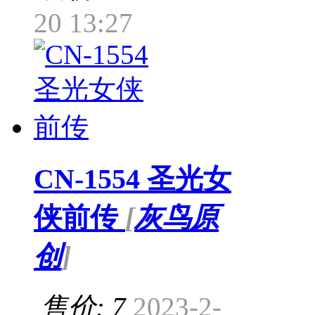
20 13:27
CN-1554 圣光女
侠前传
[
灰鸟原
创
]
售价: 7
2023-2-