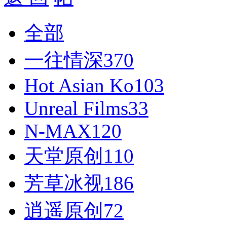
全部
一往情深
370
Hot Asian Ko
103
Unreal Films
33
N-MAX
120
天堂原创
110
芳草冰视
186
逍遥原创
72