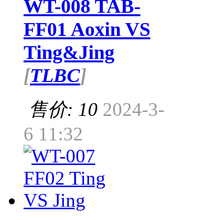
WT-008 TAB-
FF01 Aoxin VS
Ting&Jing
[
TLBC
]
售价: 10
2024-3-
6 11:32