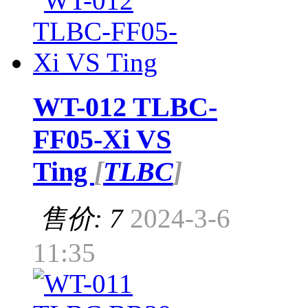
WT-012 TLBC-
FF05-Xi VS
Ting
[
TLBC
]
售价: 7
2024-3-6
11:35