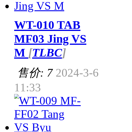
WT-010 TAB
MF03 Jing VS
M
[
TLBC
]
售价: 7
2024-3-6
11:33