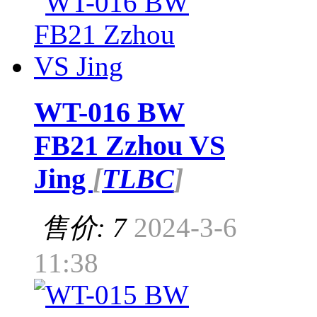
WT-016 BW
FB21 Zzhou VS
Jing
[
TLBC
]
售价: 7
2024-3-6
11:38