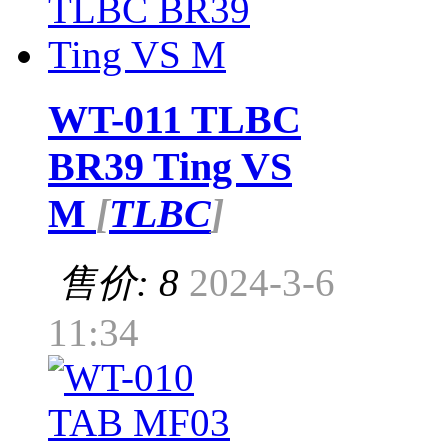
WT-011 TLBC
BR39 Ting VS
M
[
TLBC
]
售价: 8
2024-3-6
11:34