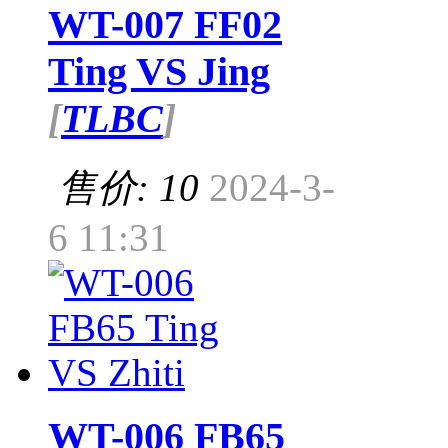
WT-007 FF02
Ting VS Jing
[
TLBC
]
售价: 10
2024-3-
6 11:31
WT-006 FB65