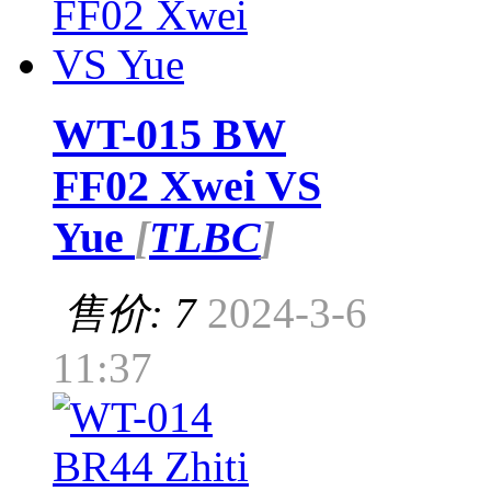
WT-015 BW
FF02 Xwei VS
Yue
[
TLBC
]
售价: 7
2024-3-6
11:37