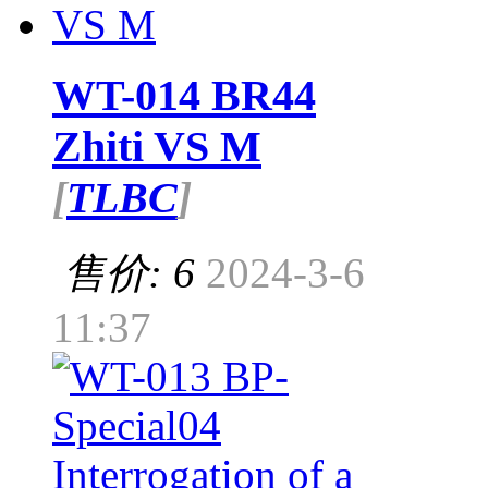
WT-014 BR44
Zhiti VS M
[
TLBC
]
售价: 6
2024-3-6
11:37