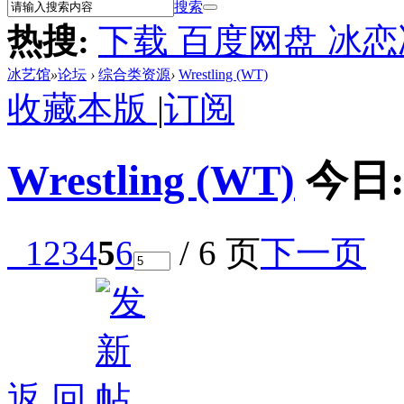
搜索
热搜:
下载 百度网盘 冰
冰艺馆
»
论坛
›
综合类资源
›
Wrestling (WT)
收藏本版
|
订阅
Wrestling (WT)
今日
1
2
3
4
5
6
/ 6 页
下一页
返 回