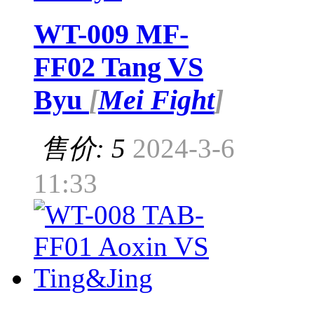
WT-009 MF-
FF02 Tang VS
Byu
[
Mei Fight
]
售价: 5
2024-3-6
11:33