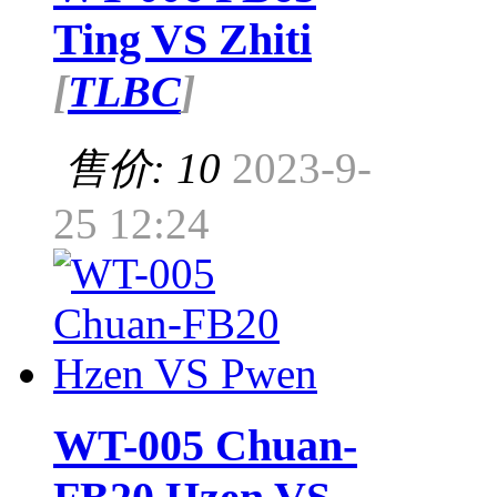
Ting VS Zhiti
[
TLBC
]
售价: 10
2023-9-
25 12:24
WT-005 Chuan-