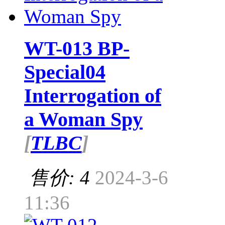
WT-013 BP-
Special04
Interrogation of
a Woman Spy
[
TLBC
]
售价: 4
2024-3-6
11:36